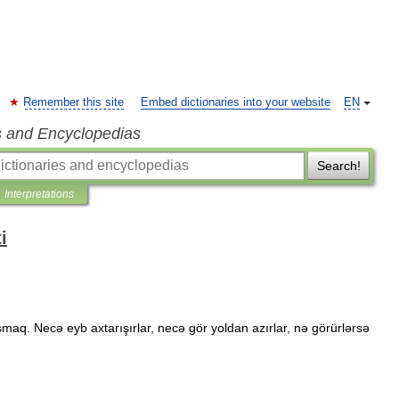
Remember this site
Embed dictionaries into your website
EN
s and Encyclopedias
Search!
Interpretations
i
ışmaq
.
Necə
eyb
axtarışırlar
,
necə
gör
yoldan
azırlar
,
nə
görürlərsə