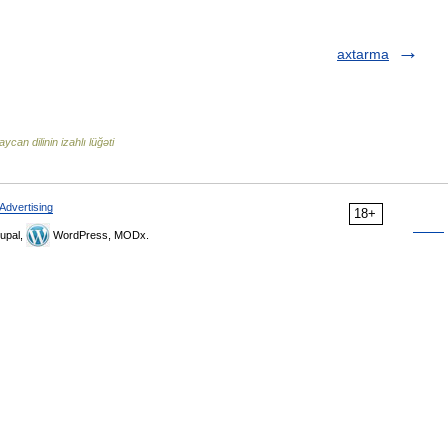
axtarma
ycan dilinin izahlı lüğəti
Advertising
18+
upal,
WordPress, MODx.