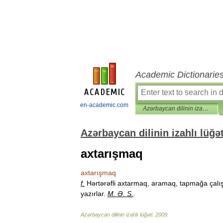
Academic Dictionarie
en-academic.com
Azərbaycan dilinin izahlı lüğəti
Azərbaycan dilinin izahlı lüğət
axtarışmaq
axtarışmaq
f
.
Hərtərəfli
axtarmaq
,
aramaq
,
tapmağa
çal
yazırlar
.
M
.
Ə
.
S
.
.
Azərbaycan
dilinin
izahlı
lüğəti
.
2009
.