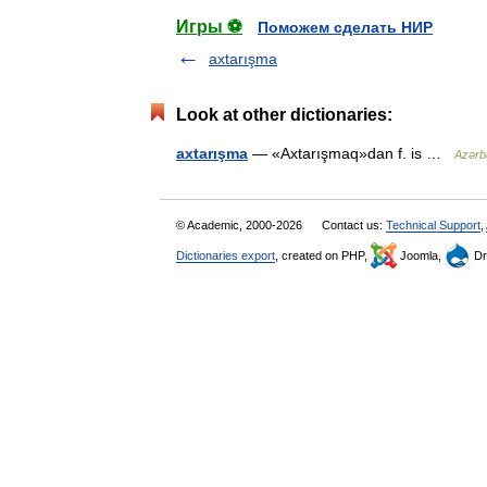
Игры ⚽
Поможем сделать НИР
axtarışma
Look at other dictionaries:
axtarışma
— «Axtarışmaq»dan f. is …
Azərba
© Academic, 2000-2026
Contact us:
Technical Support
,
Dictionaries export
, created on PHP,
Joomla,
Dr